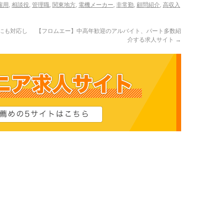
雇用
,
相談役
,
管理職
,
関東地方
,
電機メーカー
,
非常勤
,
顧問紹介
,
高収入
にも対応し
【フロムエー】中高年歓迎のアルバイト、パート多数紹
介する求人サイト
→