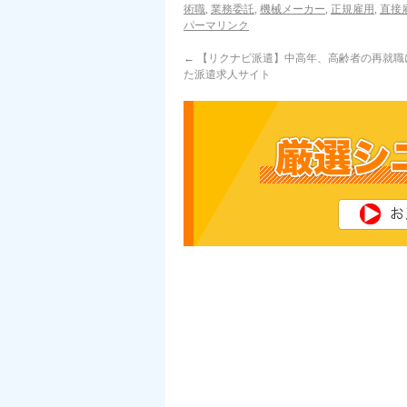
術職
,
業務委託
,
機械メーカー
,
正規雇用
,
直接
パーマリンク
←
【リクナビ派遣】中高年、高齢者の再就職
た派遣求人サイト