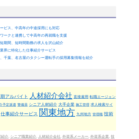
ービス、中高年の中途採用にも対応
ワークと連携して中高年の再就職を支援
短期間、短時間勤務の求人を沢山紹介
業界に特化した仕事紹介サービス
、千葉、名古屋のタクシー運転手の採用募集情報を紹介
人材紹介会社
短期アルバイト
直接雇用
転職エージェン
シニア人材紹介
大手企業
求人検索サイ
介予定派遣
警備員
施工管理
関東地方
仕事紹介サービス
技術
九州地方
管理職
材紹介
,
シニア職業紹介
,
人材紹介会社
,
外資系メーカー
,
外資系企業
,
技