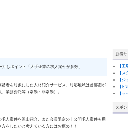
新着サ
【工
一押しポイント「大手企業の求人案件が多数」
【ス
【ジ
高齢者を対象にした人材紹介サービス。対応地域は首都圏が
【ビ
員、業務委託等（常勤・非常勤）。
【ラ
スポン
の求人案件を沢山紹介、また会員限定の非公開求人案件も用
き方をしたいと考えている方にはお薦め！！