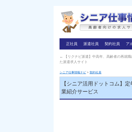
正社員
派遣社員
契約社員
ア
←
【リクナビ派遣】中高年、高齢者の再就職
た派遣求人サイト
シニア仕事情報ナビ
>
契約社員
【シニア活用ドットコム】定
業紹介サービス