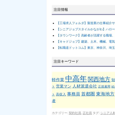
注目情報
【工場求人フォルダ】製造業の仕事紹介サ
【シニアジョブスタイルかながわ】ハロー
【タウンワーク】高齢者が活躍する職場、
【キャドジョブ】建築、土木、機械、電気
【転職道ドットコム】東京、神奈川、埼玉
注目キーワード
中高年
関西地方
軽作業
人材派遣会社
営業マン
ト
正規雇用
紹
首都圏
東海地方
事務員
高収入
ト
者
カテゴリー:
契約社員
,
正社員
タグ:
シニア人