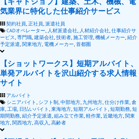
【キャドジョブ】建築、土木、機械、電
気業界に特化した仕事紹介サービス
契約社員
,
正社員
,
派遣社員
CADオペレーター
,
人材派遣会社
,
人材紹介会社
,
仕事紹介サ
ービス
,
専門職
,
建築会社
,
技術者
,
施工管理
,
機械メーカー
,
紹介
予定派遣
,
関東地方
,
電機メーカー
,
首都圏
【ショットワークス】短期アルバイト、
単発アルバイトを沢山紹介する求人情報
サイト
アルバイト
シニアバイト
,
シフト制
,
中部地方
,
九州地方
,
仕分け作業
,
倉
庫
,
工場
,
日払いバイト
,
東海地方
,
短期アルバイト
,
短期勤務
,
短
期間勤務
,
紹介予定派遣
,
組み立て作業
,
軽作業
,
近畿地方
,
関東
地方
,
関西地方
,
高収入
,
高齢者