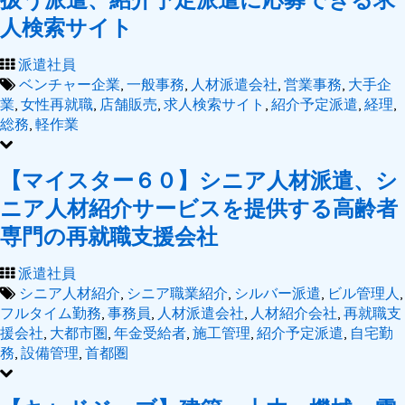
人検索サイト
派遣社員
ベンチャー企業
,
一般事務
,
人材派遣会社
,
営業事務
,
大手企
業
,
女性再就職
,
店舗販売
,
求人検索サイト
,
紹介予定派遣
,
経理
,
総務
,
軽作業
【マイスター６０】シニア人材派遣、シ
ニア人材紹介サービスを提供する高齢者
専門の再就職支援会社
派遣社員
シニア人材紹介
,
シニア職業紹介
,
シルバー派遣
,
ビル管理人
,
フルタイム勤務
,
事務員
,
人材派遣会社
,
人材紹介会社
,
再就職支
援会社
,
大都市圏
,
年金受給者
,
施工管理
,
紹介予定派遣
,
自宅勤
務
,
設備管理
,
首都圏