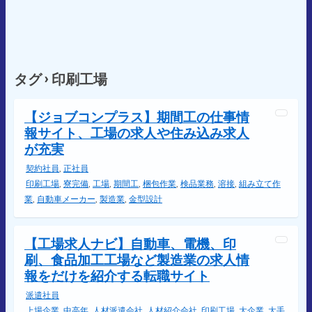
タグ › 印刷工場
【ジョブコンプラス】期間工の仕事情
報サイト、工場の求人や住み込み求人
が充実
契約社員
,
正社員
印刷工場
,
寮完備
,
工場
,
期間工
,
梱包作業
,
検品業務
,
溶接
,
組み立て作
業
,
自動車メーカー
,
製造業
,
金型設計
【工場求人ナビ】自動車、電機、印
刷、食品加工工場など製造業の求人情
報をだけを紹介する転職サイト
派遣社員
上場企業
,
中高年
,
人材派遣会社
,
人材紹介会社
,
印刷工場
,
大企業
,
大手